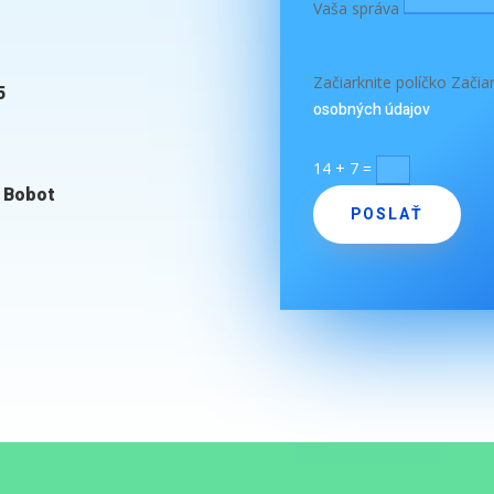
Vaša správa
Začiarknite políčko
Začiar
5
osobných údajov
14 + 7
=
 Bobot
POSLAŤ