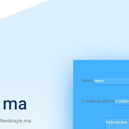
Meno
e ma
E-mailová adresa
 Neváhajte ma