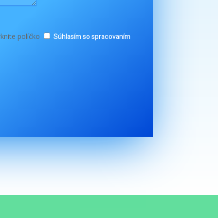
knite políčko
Súhlasím so spracovaním