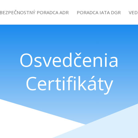
BEZPEČNOSTNÝ PORADCA ADR
PORADCA IATA DGR
VED
Osvedčenia
Certifikáty